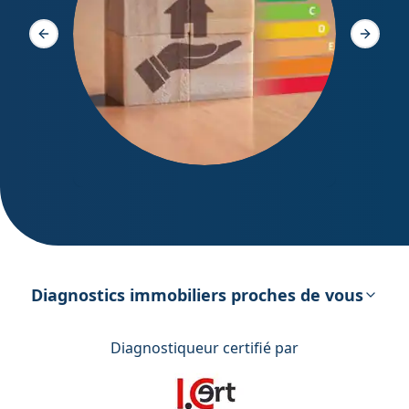
Diagno
Slide précédente
Slide s
DPE – Diagnostic de Performance
énergétique
Diagnostics immobiliers proches de vous
Diagnostiqueur certifié par